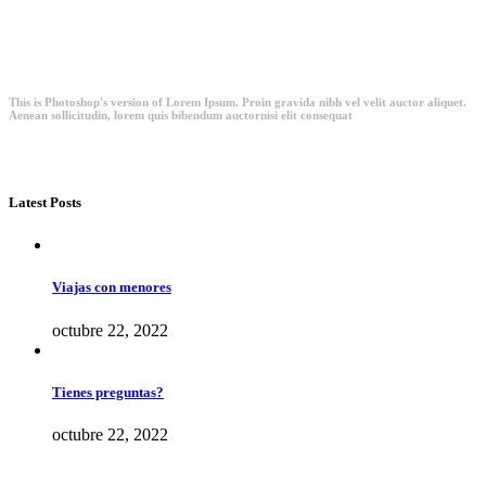
This is Photoshop's version of Lorem Ipsum. Proin gravida nibh vel velit auctor aliquet.
Aenean sollicitudin, lorem quis bibendum auctornisi elit consequat
Latest Posts
Viajas con menores
octubre 22, 2022
Tienes preguntas?
octubre 22, 2022