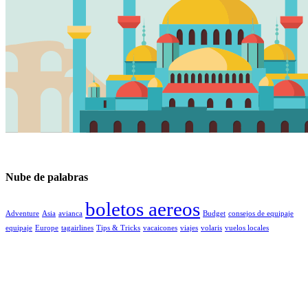
Nube de palabras
boletos aereos
Adventure
Asia
avianca
Budget
consejos de equipaje
equipaje
Europe
tagairlines
Tips & Tricks
vacaicones
viajes
volaris
vuelos locales