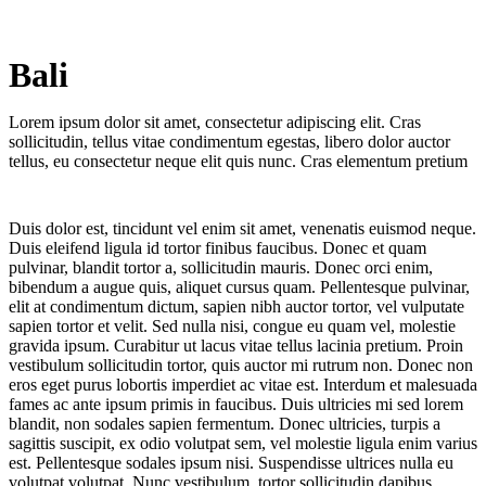
Bali
Thailand
Lorem ipsum dolor sit amet, consectetur adipiscing elit. Cras
sollicitudin, tellus vitae condimentum egestas, libero dolor auctor
tellus, eu consectetur neque elit quis nunc. Cras elementum pretium
Duis dolor est, tincidunt vel enim sit amet, venenatis euismod neque.
Duis eleifend ligula id tortor finibus faucibus. Donec et quam
pulvinar, blandit tortor a, sollicitudin mauris. Donec orci enim,
bibendum a augue quis, aliquet cursus quam. Pellentesque pulvinar,
elit at condimentum dictum, sapien nibh auctor tortor, vel vulputate
sapien tortor et velit. Sed nulla nisi, congue eu quam vel, molestie
gravida ipsum. Curabitur ut lacus vitae tellus lacinia pretium. Proin
vestibulum sollicitudin tortor, quis auctor mi rutrum non. Donec non
eros eget purus lobortis imperdiet ac vitae est. Interdum et malesuada
fames ac ante ipsum primis in faucibus. Duis ultricies mi sed lorem
blandit, non sodales sapien fermentum. Donec ultricies, turpis a
sagittis suscipit, ex odio volutpat sem, vel molestie ligula enim varius
est. Pellentesque sodales ipsum nisi. Suspendisse ultrices nulla eu
volutpat volutpat. Nunc vestibulum, tortor sollicitudin dapibus