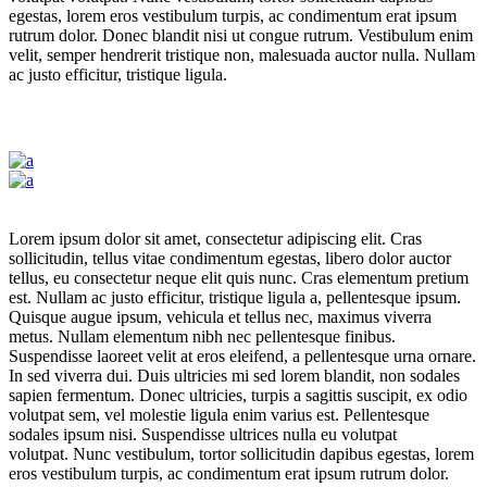
egestas, lorem eros vestibulum turpis, ac condimentum erat ipsum
rutrum dolor. Donec blandit nisi ut congue rutrum. Vestibulum enim
velit, semper hendrerit tristique non, malesuada auctor nulla. Nullam
ac justo efficitur, tristique ligula.
Lorem ipsum dolor sit amet, consectetur adipiscing elit. Cras
sollicitudin, tellus vitae condimentum egestas, libero dolor auctor
tellus, eu consectetur neque elit quis nunc. Cras elementum pretium
est. Nullam ac justo efficitur, tristique ligula a, pellentesque ipsum.
Quisque augue ipsum, vehicula et tellus nec, maximus viverra
metus. Nullam elementum nibh nec pellentesque finibus.
Suspendisse laoreet velit at eros eleifend, a pellentesque urna ornare.
In sed viverra dui. Duis ultricies mi sed lorem blandit, non sodales
sapien fermentum. Donec ultricies, turpis a sagittis suscipit, ex odio
volutpat sem, vel molestie ligula enim varius est. Pellentesque
sodales ipsum nisi. Suspendisse ultrices nulla eu volutpat
volutpat. Nunc vestibulum, tortor sollicitudin dapibus egestas, lorem
eros vestibulum turpis, ac condimentum erat ipsum rutrum dolor.