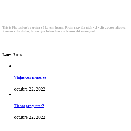
This is Photoshop's version of Lorem Ipsum. Proin gravida nibh vel velit auctor aliquet.
Aenean sollicitudin, lorem quis bibendum auctornisi elit consequat
Latest Posts
Viajas con menores
octubre 22, 2022
Tienes preguntas?
octubre 22, 2022