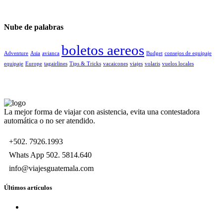
Nube de palabras
boletos aereos
Adventure
Asia
avianca
Budget
consejos de equipaje
equipaje
Europe
tagairlines
Tips & Tricks
vacaicones
viajes
volaris
vuelos locales
La mejor forma de viajar con asistencia, evita una contestadora
automática o no ser atendido.
+502. 7926.1993
Whats App 502. 5814.640
info@viajesguatemala.com
Últimos artículos