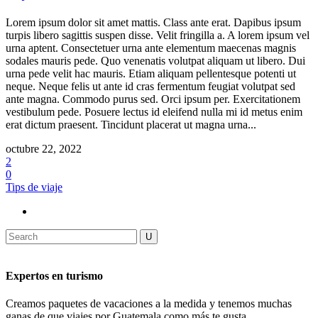
Lorem ipsum dolor sit amet mattis. Class ante erat. Dapibus ipsum
turpis libero sagittis suspen disse. Velit fringilla a. A lorem ipsum vel
urna aptent. Consectetuer urna ante elementum maecenas magnis
sodales mauris pede. Quo venenatis volutpat aliquam ut libero. Dui
urna pede velit hac mauris. Etiam aliquam pellentesque potenti ut
neque. Neque felis ut ante id cras fermentum feugiat volutpat sed
ante magna. Commodo purus sed. Orci ipsum per. Exercitationem
vestibulum pede. Posuere lectus id eleifend nulla mi id metus enim
erat dictum praesent. Tincidunt placerat ut magna urna...
octubre 22, 2022
2
0
Tips de viaje
Expertos en turismo
Creamos paquetes de vacaciones a la medida y tenemos muchas
ganas de que viajes por Guatemala como más te gusta.