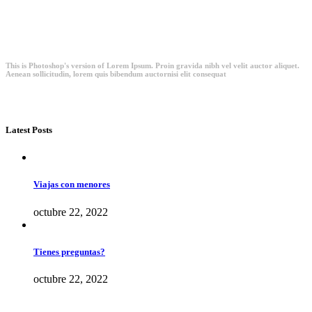
This is Photoshop's version of Lorem Ipsum. Proin gravida nibh vel velit auctor aliquet.
Aenean sollicitudin, lorem quis bibendum auctornisi elit consequat
Latest Posts
Viajas con menores
octubre 22, 2022
Tienes preguntas?
octubre 22, 2022