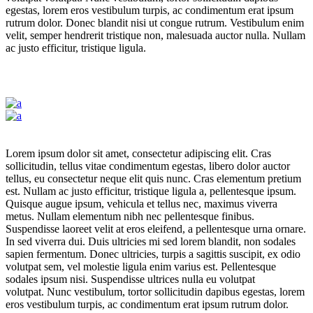
egestas, lorem eros vestibulum turpis, ac condimentum erat ipsum
rutrum dolor. Donec blandit nisi ut congue rutrum. Vestibulum enim
velit, semper hendrerit tristique non, malesuada auctor nulla. Nullam
ac justo efficitur, tristique ligula.
Lorem ipsum dolor sit amet, consectetur adipiscing elit. Cras
sollicitudin, tellus vitae condimentum egestas, libero dolor auctor
tellus, eu consectetur neque elit quis nunc. Cras elementum pretium
est. Nullam ac justo efficitur, tristique ligula a, pellentesque ipsum.
Quisque augue ipsum, vehicula et tellus nec, maximus viverra
metus. Nullam elementum nibh nec pellentesque finibus.
Suspendisse laoreet velit at eros eleifend, a pellentesque urna ornare.
In sed viverra dui. Duis ultricies mi sed lorem blandit, non sodales
sapien fermentum. Donec ultricies, turpis a sagittis suscipit, ex odio
volutpat sem, vel molestie ligula enim varius est. Pellentesque
sodales ipsum nisi. Suspendisse ultrices nulla eu volutpat
volutpat. Nunc vestibulum, tortor sollicitudin dapibus egestas, lorem
eros vestibulum turpis, ac condimentum erat ipsum rutrum dolor.