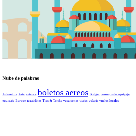
Nube de palabras
boletos aereos
Adventure
Asia
avianca
Budget
consejos de equipaje
equipaje
Europe
tagairlines
Tips & Tricks
vacaicones
viajes
volaris
vuelos locales