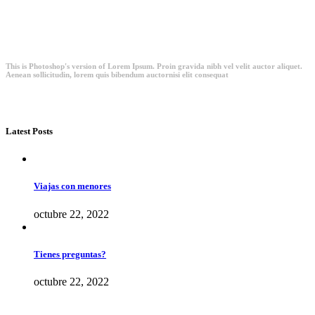
This is Photoshop's version of Lorem Ipsum. Proin gravida nibh vel velit auctor aliquet.
Aenean sollicitudin, lorem quis bibendum auctornisi elit consequat
Latest Posts
Viajas con menores
octubre 22, 2022
Tienes preguntas?
octubre 22, 2022