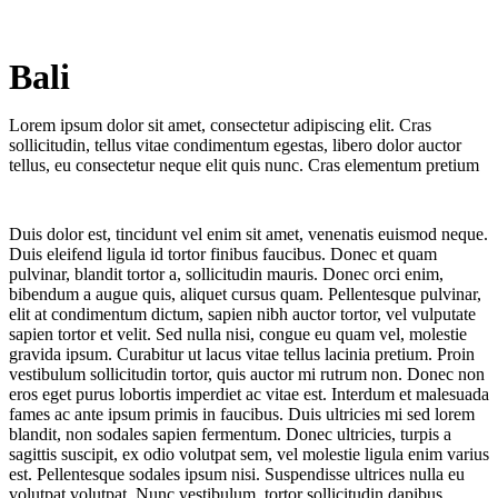
Bali
Serbia
Lorem ipsum dolor sit amet, consectetur adipiscing elit. Cras
sollicitudin, tellus vitae condimentum egestas, libero dolor auctor
tellus, eu consectetur neque elit quis nunc. Cras elementum pretium
Duis dolor est, tincidunt vel enim sit amet, venenatis euismod neque.
Duis eleifend ligula id tortor finibus faucibus. Donec et quam
pulvinar, blandit tortor a, sollicitudin mauris. Donec orci enim,
bibendum a augue quis, aliquet cursus quam. Pellentesque pulvinar,
elit at condimentum dictum, sapien nibh auctor tortor, vel vulputate
sapien tortor et velit. Sed nulla nisi, congue eu quam vel, molestie
gravida ipsum. Curabitur ut lacus vitae tellus lacinia pretium. Proin
vestibulum sollicitudin tortor, quis auctor mi rutrum non. Donec non
eros eget purus lobortis imperdiet ac vitae est. Interdum et malesuada
fames ac ante ipsum primis in faucibus. Duis ultricies mi sed lorem
blandit, non sodales sapien fermentum. Donec ultricies, turpis a
sagittis suscipit, ex odio volutpat sem, vel molestie ligula enim varius
est. Pellentesque sodales ipsum nisi. Suspendisse ultrices nulla eu
volutpat volutpat. Nunc vestibulum, tortor sollicitudin dapibus