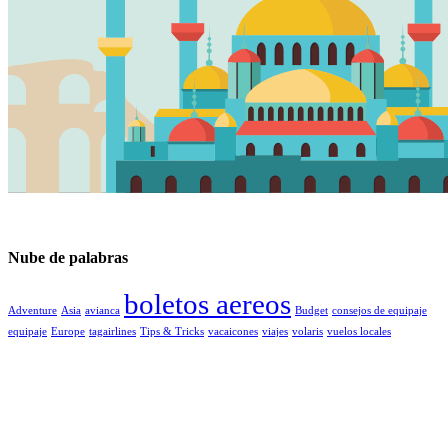
Nube de palabras
boletos aereos
Adventure
Asia
avianca
Budget
consejos de equipaje
equipaje
Europe
tagairlines
Tips & Tricks
vacaicones
viajes
volaris
vuelos locales