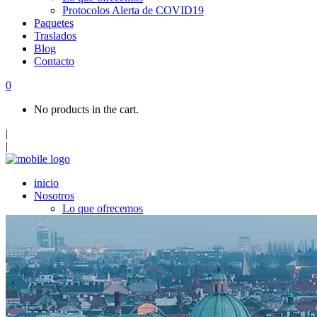
Protocolos Alerta de COVID19
Paquetes
Traslados
Blog
Contacto
0
No products in the cart.
|
|
inicio
Nosotros
Lo que ofrecemos
Protocolos Alerta de COVID19
Paquetes
Traslados
Blog
Contacto
Top