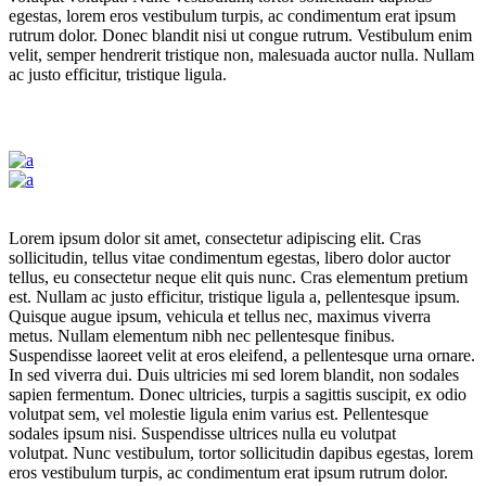
egestas, lorem eros vestibulum turpis, ac condimentum erat ipsum
rutrum dolor. Donec blandit nisi ut congue rutrum. Vestibulum enim
velit, semper hendrerit tristique non, malesuada auctor nulla. Nullam
ac justo efficitur, tristique ligula.
Lorem ipsum dolor sit amet, consectetur adipiscing elit. Cras
sollicitudin, tellus vitae condimentum egestas, libero dolor auctor
tellus, eu consectetur neque elit quis nunc. Cras elementum pretium
est. Nullam ac justo efficitur, tristique ligula a, pellentesque ipsum.
Quisque augue ipsum, vehicula et tellus nec, maximus viverra
metus. Nullam elementum nibh nec pellentesque finibus.
Suspendisse laoreet velit at eros eleifend, a pellentesque urna ornare.
In sed viverra dui. Duis ultricies mi sed lorem blandit, non sodales
sapien fermentum. Donec ultricies, turpis a sagittis suscipit, ex odio
volutpat sem, vel molestie ligula enim varius est. Pellentesque
sodales ipsum nisi. Suspendisse ultrices nulla eu volutpat
volutpat. Nunc vestibulum, tortor sollicitudin dapibus egestas, lorem
eros vestibulum turpis, ac condimentum erat ipsum rutrum dolor.