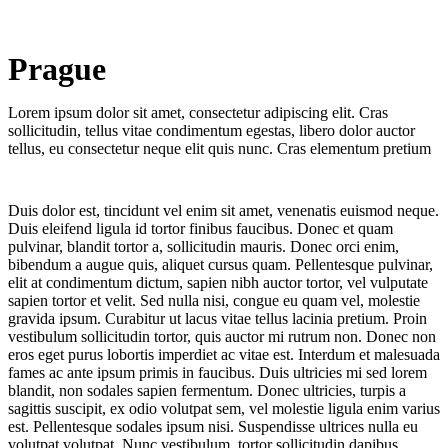
Prague
Moscow
Lorem ipsum dolor sit amet, consectetur adipiscing elit. Cras
sollicitudin, tellus vitae condimentum egestas, libero dolor auctor
tellus, eu consectetur neque elit quis nunc. Cras elementum pretium
Duis dolor est, tincidunt vel enim sit amet, venenatis euismod neque.
Duis eleifend ligula id tortor finibus faucibus. Donec et quam
pulvinar, blandit tortor a, sollicitudin mauris. Donec orci enim,
bibendum a augue quis, aliquet cursus quam. Pellentesque pulvinar,
elit at condimentum dictum, sapien nibh auctor tortor, vel vulputate
sapien tortor et velit. Sed nulla nisi, congue eu quam vel, molestie
gravida ipsum. Curabitur ut lacus vitae tellus lacinia pretium. Proin
vestibulum sollicitudin tortor, quis auctor mi rutrum non. Donec non
eros eget purus lobortis imperdiet ac vitae est. Interdum et malesuada
fames ac ante ipsum primis in faucibus. Duis ultricies mi sed lorem
blandit, non sodales sapien fermentum. Donec ultricies, turpis a
sagittis suscipit, ex odio volutpat sem, vel molestie ligula enim varius
est. Pellentesque sodales ipsum nisi. Suspendisse ultrices nulla eu
volutpat volutpat. Nunc vestibulum, tortor sollicitudin dapibus