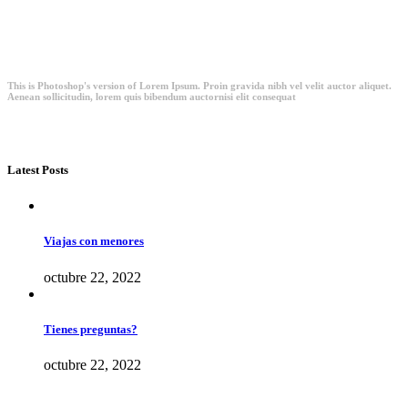
This is Photoshop's version of Lorem Ipsum. Proin gravida nibh vel velit auctor aliquet.
Aenean sollicitudin, lorem quis bibendum auctornisi elit consequat
Latest Posts
Viajas con menores
octubre 22, 2022
Tienes preguntas?
octubre 22, 2022