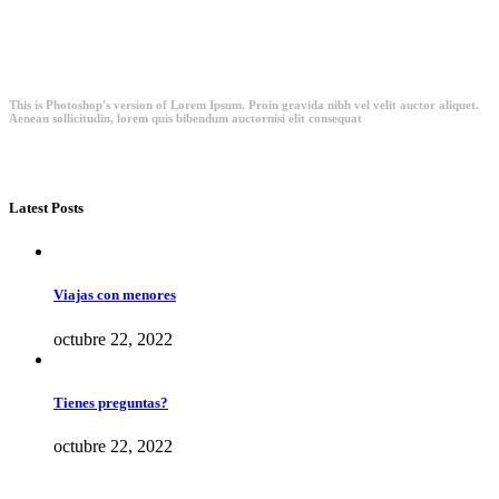
This is Photoshop's version of Lorem Ipsum. Proin gravida nibh vel velit auctor aliquet.
Aenean sollicitudin, lorem quis bibendum auctornisi elit consequat
Latest Posts
Viajas con menores
octubre 22, 2022
Tienes preguntas?
octubre 22, 2022