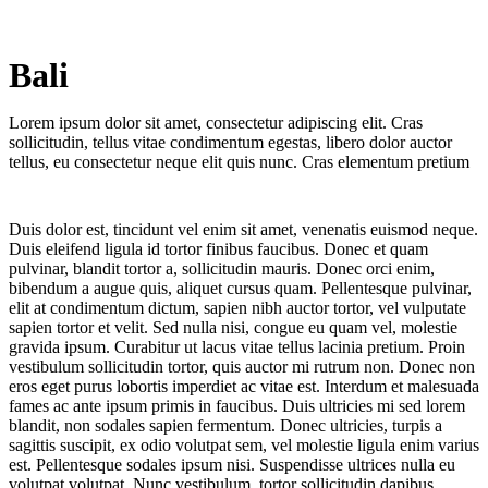
Bali
Kyoto
Lorem ipsum dolor sit amet, consectetur adipiscing elit. Cras
sollicitudin, tellus vitae condimentum egestas, libero dolor auctor
tellus, eu consectetur neque elit quis nunc. Cras elementum pretium
Duis dolor est, tincidunt vel enim sit amet, venenatis euismod neque.
Duis eleifend ligula id tortor finibus faucibus. Donec et quam
pulvinar, blandit tortor a, sollicitudin mauris. Donec orci enim,
bibendum a augue quis, aliquet cursus quam. Pellentesque pulvinar,
elit at condimentum dictum, sapien nibh auctor tortor, vel vulputate
sapien tortor et velit. Sed nulla nisi, congue eu quam vel, molestie
gravida ipsum. Curabitur ut lacus vitae tellus lacinia pretium. Proin
vestibulum sollicitudin tortor, quis auctor mi rutrum non. Donec non
eros eget purus lobortis imperdiet ac vitae est. Interdum et malesuada
fames ac ante ipsum primis in faucibus. Duis ultricies mi sed lorem
blandit, non sodales sapien fermentum. Donec ultricies, turpis a
sagittis suscipit, ex odio volutpat sem, vel molestie ligula enim varius
est. Pellentesque sodales ipsum nisi. Suspendisse ultrices nulla eu
volutpat volutpat. Nunc vestibulum, tortor sollicitudin dapibus