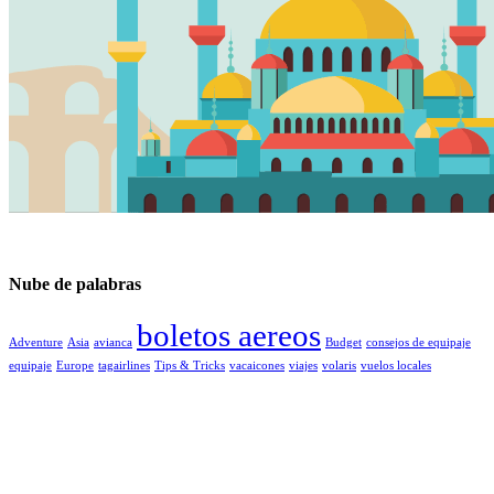
Nube de palabras
boletos aereos
Adventure
Asia
avianca
Budget
consejos de equipaje
equipaje
Europe
tagairlines
Tips & Tricks
vacaicones
viajes
volaris
vuelos locales