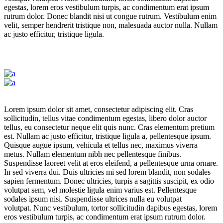
egestas, lorem eros vestibulum turpis, ac condimentum erat ipsum
rutrum dolor. Donec blandit nisi ut congue rutrum. Vestibulum enim
velit, semper hendrerit tristique non, malesuada auctor nulla. Nullam
ac justo efficitur, tristique ligula.
Lorem ipsum dolor sit amet, consectetur adipiscing elit. Cras
sollicitudin, tellus vitae condimentum egestas, libero dolor auctor
tellus, eu consectetur neque elit quis nunc. Cras elementum pretium
est. Nullam ac justo efficitur, tristique ligula a, pellentesque ipsum.
Quisque augue ipsum, vehicula et tellus nec, maximus viverra
metus. Nullam elementum nibh nec pellentesque finibus.
Suspendisse laoreet velit at eros eleifend, a pellentesque urna ornare.
In sed viverra dui. Duis ultricies mi sed lorem blandit, non sodales
sapien fermentum. Donec ultricies, turpis a sagittis suscipit, ex odio
volutpat sem, vel molestie ligula enim varius est. Pellentesque
sodales ipsum nisi. Suspendisse ultrices nulla eu volutpat
volutpat. Nunc vestibulum, tortor sollicitudin dapibus egestas, lorem
eros vestibulum turpis, ac condimentum erat ipsum rutrum dolor.