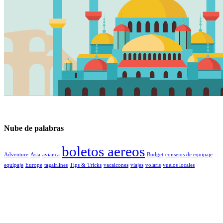
Nube de palabras
boletos aereos
Adventure
Asia
avianca
Budget
consejos de equipaje
equipaje
Europe
tagairlines
Tips & Tricks
vacaicones
viajes
volaris
vuelos locales