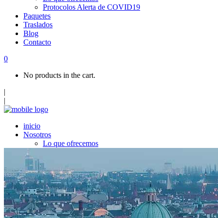
Protocolos Alerta de COVID19
Paquetes
Traslados
Blog
Contacto
0
No products in the cart.
|
|
inicio
Nosotros
Lo que ofrecemos
Protocolos Alerta de COVID19
Paquetes
Traslados
Blog
Contacto
Top