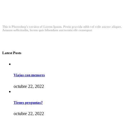
This is Photoshop's version of Lorem Ipsum. Proin gravida nibh vel velit auctor aliquet.
Aenean sollicitudin, lorem quis bibendum auctornisi elit consequat
Latest Posts
Viajas con menores
octubre 22, 2022
Tienes preguntas?
octubre 22, 2022