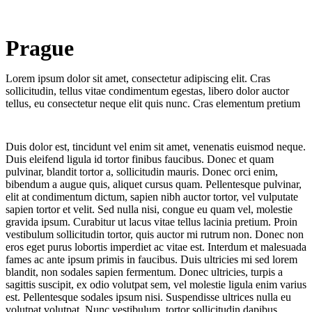
Prague
Kenya
Lorem ipsum dolor sit amet, consectetur adipiscing elit. Cras
sollicitudin, tellus vitae condimentum egestas, libero dolor auctor
tellus, eu consectetur neque elit quis nunc. Cras elementum pretium
Duis dolor est, tincidunt vel enim sit amet, venenatis euismod neque.
Duis eleifend ligula id tortor finibus faucibus. Donec et quam
pulvinar, blandit tortor a, sollicitudin mauris. Donec orci enim,
bibendum a augue quis, aliquet cursus quam. Pellentesque pulvinar,
elit at condimentum dictum, sapien nibh auctor tortor, vel vulputate
sapien tortor et velit. Sed nulla nisi, congue eu quam vel, molestie
gravida ipsum. Curabitur ut lacus vitae tellus lacinia pretium. Proin
vestibulum sollicitudin tortor, quis auctor mi rutrum non. Donec non
eros eget purus lobortis imperdiet ac vitae est. Interdum et malesuada
fames ac ante ipsum primis in faucibus. Duis ultricies mi sed lorem
blandit, non sodales sapien fermentum. Donec ultricies, turpis a
sagittis suscipit, ex odio volutpat sem, vel molestie ligula enim varius
est. Pellentesque sodales ipsum nisi. Suspendisse ultrices nulla eu
volutpat volutpat. Nunc vestibulum, tortor sollicitudin dapibus