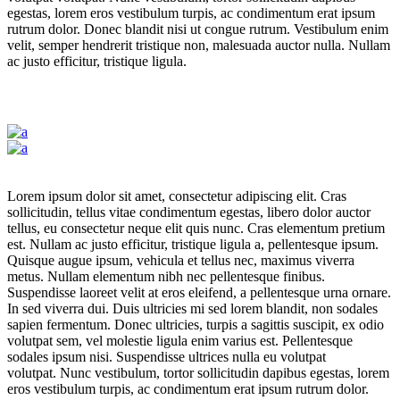
egestas, lorem eros vestibulum turpis, ac condimentum erat ipsum
rutrum dolor. Donec blandit nisi ut congue rutrum. Vestibulum enim
velit, semper hendrerit tristique non, malesuada auctor nulla. Nullam
ac justo efficitur, tristique ligula.
Lorem ipsum dolor sit amet, consectetur adipiscing elit. Cras
sollicitudin, tellus vitae condimentum egestas, libero dolor auctor
tellus, eu consectetur neque elit quis nunc. Cras elementum pretium
est. Nullam ac justo efficitur, tristique ligula a, pellentesque ipsum.
Quisque augue ipsum, vehicula et tellus nec, maximus viverra
metus. Nullam elementum nibh nec pellentesque finibus.
Suspendisse laoreet velit at eros eleifend, a pellentesque urna ornare.
In sed viverra dui. Duis ultricies mi sed lorem blandit, non sodales
sapien fermentum. Donec ultricies, turpis a sagittis suscipit, ex odio
volutpat sem, vel molestie ligula enim varius est. Pellentesque
sodales ipsum nisi. Suspendisse ultrices nulla eu volutpat
volutpat. Nunc vestibulum, tortor sollicitudin dapibus egestas, lorem
eros vestibulum turpis, ac condimentum erat ipsum rutrum dolor.