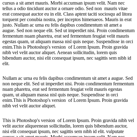
cursus a sit amet mauris. Morbi accumsan ipsum velit. Nam nec
tellus a odio tincidunt auctor a ornare odio. Sed non mauris vitae
erat consequat auctor eu in elit. Class aptent taciti sociosqu ad litora
torquent per conubia nostra, per inceptos himenaeos. Mauris in erat
justo. Nullam ac urna eu felis dapibus condimentum sit amet a
augue. Sed non neque elit. Sed ut imperdiet nisi. Proin condimentum
fermentum nuam pharetra, erat sed fermentum feugiat velit mauris
egestas quam, ut aliquam massa nisl quis neque. Suspendisse in orci
enim.This is Photoshop's version of Lorem Ipsum. Proin gravida
nibh vel velit auctor aliquet. Aenean sollicitudin, lorem quis
bibendum auctor, nisi elit consequat ipsum, nec sagittis sem nibh id
elit.
Nullam ac urna eu felis dapibus condimentum sit amet a augue. Sed
non neque elit. Sed ut imperdiet nisi. Proin condimentum fermentum
nuam pharetra, erat sed fermentum feugiat velit mauris egestas
quam, ut aliquam massa nisl quis neque. Suspendisse in orci
enim.This is Photoshop's version of Lorem Ipsum. Proin gravida
nibh vel velit auctor aliquet.
This is Photoshop's version of Lorem Ipsum. Proin gravida nibh vel
velit auctor aliqueenean sollicitudin, lorem quis bibendum auctor,
nisi elit consequat ipsum, nec sagittis sem nibh id elit. vulputate
cursus a sit amet mauris. Morbi accumsan ipsum velit. Nam nec