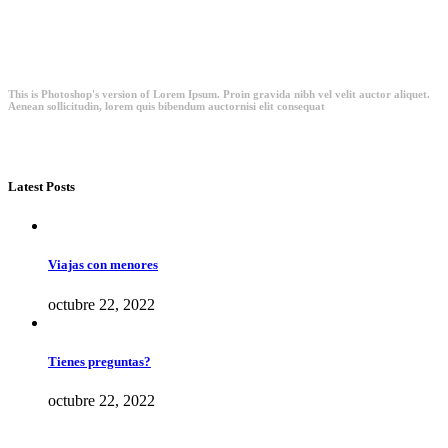
This is Photoshop's version of Lorem Ipsum. Proin gravida nibh vel velit auctor aliquet.
Aenean sollicitudin, lorem quis bibendum auctornisi elit consequat
Latest Posts
Viajas con menores
octubre 22, 2022
Tienes preguntas?
octubre 22, 2022