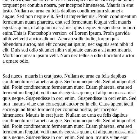
torquent per conubia nostra, per inceptos himenaeos. Mauris in erat
justo. Nullam ac urna eu felis dapibus condimentum sit amet a
augue. Sed non neque elit. Sed ut imperdiet nisi. Proin condimentum
fermentum nuam pharetra, erat sed fermentum feugiat velit mauris
egestas quam, ut aliquam massa nisl quis neque. Suspendisse in orci
enim.This is Photoshop's version of Lorem Ipsum. Proin gravida
nibh vel velit auctor aliquet. Aenean sollicitudin, lorem quis
bibendum auctor, nisi elit consequat ipsum, nec sagittis sem nibh id
elit. Duis sed odio sit amet nibh vulputate cursus a sit amet mauris.
Morbi accumsan ipsum velit. Nam nec tellus a odio tincidunt auctor
a ornare odio.
Sad naeos, mauris in erat justo. Nullam ac urna eu felis dapibus
condimentum sit amet a augue. Sed non neque elit. Sed ut imperdiet
nisi. Proin condimentum fermentum nunc. Etiam pharetra, erat sed
fermentum feugiat, velit mauris egestas quam, ut aliquam massa nisl
quis neque. Suspendisse in orci enim. Suspendisse in orci enim. Sed
non mauris vitae erat consequat auctor eu in elit. Class aptent taciti
sociosqu ad litora torquent per conubia nostra, per inceptos
himenaeos. Mauris in erat justo. Nullam ac urna eu felis dapibus
condimentum sit amet a augue. Sed non neque elit. Sed ut imperdiet
nisi. Proin condimentum fermentum nunc. Etiam pharetra, erat sed
fermentum feugiat, velit mauris egestas quam, ut aliquam massa nisl
quis neque. Suspendisse in orci enim. Sed non mauris vitae erat