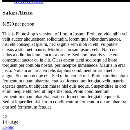
ADDITIONAL
Safari Africa
$1520
per person
This is Photoshop’s version of Lorem Ipsum. Proin gravida nibh vel
velit auctor aliqueenean sollicitudin, lorem quis bibendum auctor,
nisi elit consequat ipsum, nec sagittis sem nibh id elit. vulputate
Safari Africa
cursus a sit amet mauris. Morbi accumsan ipsum velit. Nam nec
tellus a odio tincidunt auctor a ornare. Sed non mauris vitae erat
consequat auctor eu in elit. Class aptent taciti sociosqu ad litora
torquent per conubia nostra, per inceptos himenaeos. Mauris in erat
Amazing Tour
justo. Nullam ac urna eu felis dapibus condimentum sit amet a
augue. Sed non neque elit. Sed ut imperdiet nisi. Proin condimentum
fermentum nuam pharetra, erat sed fermentum feugiat, velit mauris
egestas quam, ut aliquam massa nisl quis neque. Suspendisse in orci
enim. neque elit. Sed ut imperdiet nisi. Proin condimentum
fermentum nuam pharetra, erat sed fermentum feugiat neque elit.
Sed ut imperdiet nisi. Proin condimentum fermentum nuam pharetra,
erat sed fermentum feugiat
22
14+
Age
Exotic