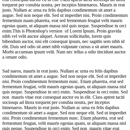
torquent per conubia nostra, per inceptos himenaeos. Mauris in erat
justo. Nullam ac urna eu felis dapibus condimentum sit amet a
augue. Sed non neque elit. Sed ut imperdiet nisi. Proin condimentum
fermentum nuam pharetra, erat sed fermentum feugiat velit mauris
egestas quam, ut aliquam massa nisl quis neque. Suspendisse in orci
enim.This is Photoshop's version of Lorem Ipsum. Proin gravida
nibh vel velit auctor aliquet. Aenean sollicitudin, lorem quis
bibendum auctor, nisi elit consequat ipsum, nec sagittis sem nibh id
elit. Duis sed odio sit amet nibh vulputate cursus a sit amet mauris.
Morbi accumsan ipsum velit. Nam nec tellus a odio tincidunt auctor
a ornare odio.
Sad naeos, mauris in erat justo. Nullam ac urna eu felis dapibus
condimentum sit amet a augue. Sed non neque elit. Sed ut imperdiet
nisi. Proin condimentum fermentum nunc. Etiam pharetra, erat sed
fermentum feugiat, velit mauris egestas quam, ut aliquam massa nisl
quis neque. Suspendisse in orci enim. Suspendisse in orci enim. Sed
non mauris vitae erat consequat auctor eu in elit. Class aptent taciti
sociosqu ad litora torquent per conubia nostra, per inceptos
himenaeos. Mauris in erat justo. Nullam ac urna eu felis dapibus
condimentum sit amet a augue. Sed non neque elit. Sed ut imperdiet
nisi. Proin condimentum fermentum nunc. Etiam pharetra, erat sed
fermentum feugiat, velit mauris egestas quam, ut aliquam massa nisl
quis neque. Suspendisse in orci enim. Sed non mauris vitae erat