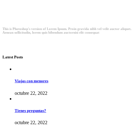
This is Photoshop's version of Lorem Ipsum. Proin gravida nibh vel velit auctor aliquet.
Aenean sollicitudin, lorem quis bibendum auctornisi elit consequat
Latest Posts
Viajas con menores
octubre 22, 2022
Tienes preguntas?
octubre 22, 2022