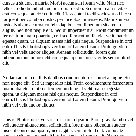
cursus a sit amet mauris. Morbi accumsan ipsum velit. Nam nec
tellus a odio tincidunt auctor a ornare odio. Sed non mauris vitae
erat consequat auctor eu in elit. Class aptent taciti sociosqu ad litora
torquent per conubia nostra, per inceptos himenaeos. Mauris in erat
justo. Nullam ac urna eu felis dapibus condimentum sit amet a
augue. Sed non neque elit. Sed ut imperdiet nisi. Proin condimentum
fermentum nuam pharetra, erat sed fermentum feugiat velit mauris
egestas quam, ut aliquam massa nisl quis neque. Suspendisse in orci
enim.This is Photoshop's version of Lorem Ipsum. Proin gravida
nibh vel velit auctor aliquet. Aenean sollicitudin, lorem quis
bibendum auctor, nisi elit consequat ipsum, nec sagittis sem nibh id
elit.
Nullam ac urna eu felis dapibus condimentum sit amet a augue. Sed
non neque elit. Sed ut imperdiet nisi. Proin condimentum fermentum
nuam pharetra, erat sed fermentum feugiat velit mauris egestas
quam, ut aliquam massa nisl quis neque. Suspendisse in orci
enim.This is Photoshop's version of Lorem Ipsum. Proin gravida
nibh vel velit auctor aliquet.
This is Photoshop's version of Lorem Ipsum. Proin gravida nibh vel
velit auctor aliqueenean sollicitudin, lorem quis bibendum auctor,
nisi elit consequat ipsum, nec sagittis sem nibh id elit. vulputate
cursus a sit amet mauris. Morbi accumsan ipsum velit. Nam nec