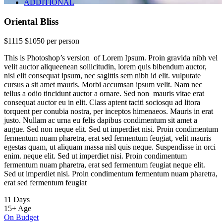
ADDITIONAL
Oriental Bliss
$1115
$1050
per person
This is Photoshop’s version of Lorem Ipsum. Proin gravida nibh vel
velit auctor aliqueenean sollicitudin, lorem quis bibendum auctor,
nisi elit consequat ipsum, nec sagittis sem nibh id elit. vulputate
Oriental Bliss
cursus a sit amet mauris. Morbi accumsan ipsum velit. Nam nec
tellus a odio tincidunt auctor a ornare. Sed non mauris vitae erat
consequat auctor eu in elit. Class aptent taciti sociosqu ad litora
torquent per conubia nostra, per inceptos himenaeos. Mauris in erat
Amazing Tour
justo. Nullam ac urna eu felis dapibus condimentum sit amet a
augue. Sed non neque elit. Sed ut imperdiet nisi. Proin condimentum
fermentum nuam pharetra, erat sed fermentum feugiat, velit mauris
egestas quam, ut aliquam massa nisl quis neque. Suspendisse in orci
enim. neque elit. Sed ut imperdiet nisi. Proin condimentum
fermentum nuam pharetra, erat sed fermentum feugiat neque elit.
Sed ut imperdiet nisi. Proin condimentum fermentum nuam pharetra,
erat sed fermentum feugiat
11 Days
15+
Age
On Budget