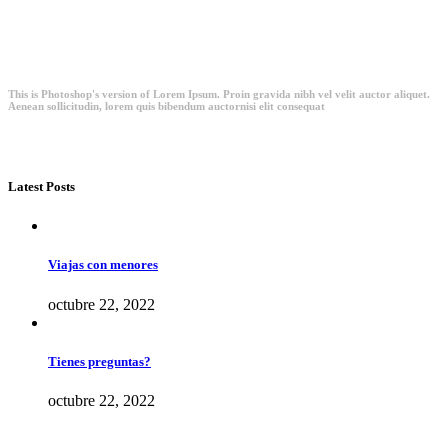
This is Photoshop's version of Lorem Ipsum. Proin gravida nibh vel velit auctor aliquet.
Aenean sollicitudin, lorem quis bibendum auctornisi elit consequat
Latest Posts
Viajas con menores
octubre 22, 2022
Tienes preguntas?
octubre 22, 2022