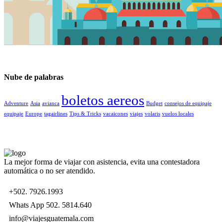
Nube de palabras
boletos aereos
Adventure
Asia
avianca
Budget
consejos de equipaje
equipaje
Europe
tagairlines
Tips & Tricks
vacaicones
viajes
volaris
vuelos locales
La mejor forma de viajar con asistencia, evita una contestadora
automática o no ser atendido.
+502. 7926.1993
Whats App 502. 5814.640
info@viajesguatemala.com