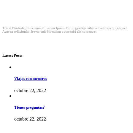
This is Photoshop's version of Lorem Ipsum. Proin gravida nibh vel velit auctor aliquet.
Aenean sollicitudin, lorem quis bibendum auctornisi elit consequat
Latest Posts
Viajas con menores
octubre 22, 2022
Tienes preguntas?
octubre 22, 2022