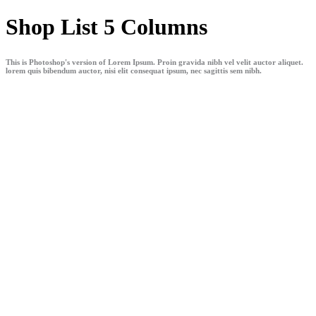
Shop List 5 Columns
This is Photoshop's version of Lorem Ipsum. Proin gravida nibh vel velit auctor aliquet.
lorem quis bibendum auctor, nisi elit consequat ipsum, nec sagittis sem nibh.