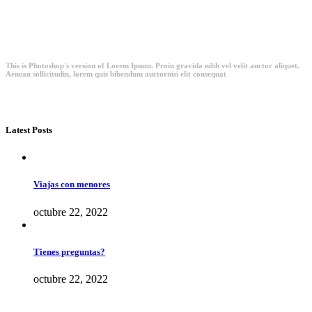
This is Photoshop's version of Lorem Ipsum. Proin gravida nibh vel velit auctor aliquet.
Aenean sollicitudin, lorem quis bibendum auctornisi elit consequat
Latest Posts
Viajas con menores
octubre 22, 2022
Tienes preguntas?
octubre 22, 2022