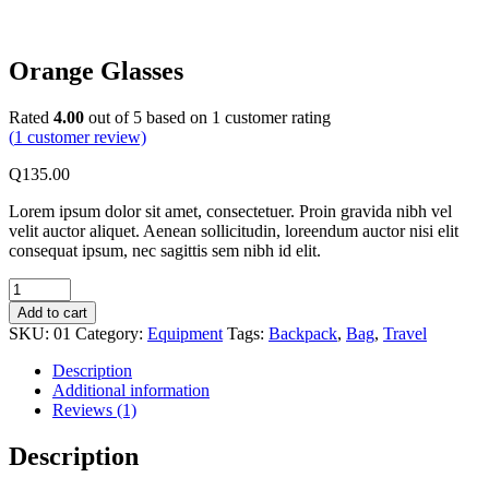
Orange Glasses
Rated
4.00
out of 5 based on
1
customer rating
(
1
customer review)
Q
135.00
Lorem ipsum dolor sit amet, consectetuer. Proin gravida nibh vel
velit auctor aliquet. Aenean sollicitudin, loreendum auctor nisi elit
consequat ipsum, nec sagittis sem nibh id elit.
Orange
Glasses
Add to cart
quantity
SKU:
01
Category:
Equipment
Tags:
Backpack
,
Bag
,
Travel
Description
Additional information
Reviews (1)
Description