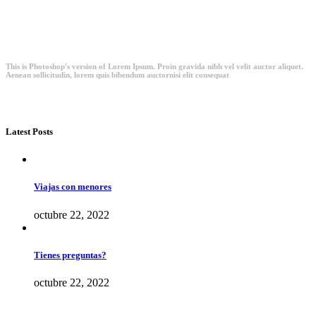
This is Photoshop's version of Lorem Ipsum. Proin gravida nibh vel velit auctor aliquet.
Aenean sollicitudin, lorem quis bibendum auctornisi elit consequat
Latest Posts
Viajas con menores
octubre 22, 2022
Tienes preguntas?
octubre 22, 2022