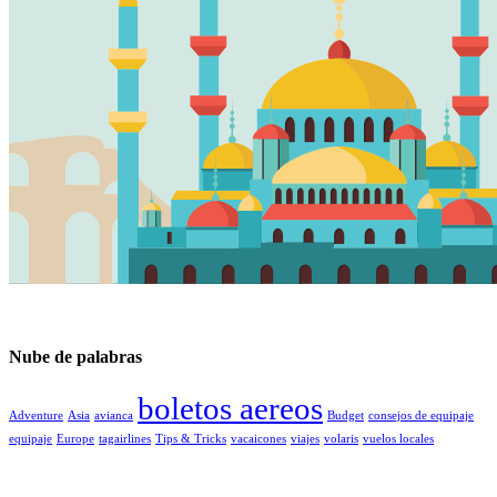
Nube de palabras
boletos aereos
Adventure
Asia
avianca
Budget
consejos de equipaje
equipaje
Europe
tagairlines
Tips & Tricks
vacaicones
viajes
volaris
vuelos locales