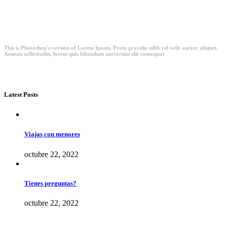
This is Photoshop's version of Lorem Ipsum. Proin gravida nibh vel velit auctor aliquet.
Aenean sollicitudin, lorem quis bibendum auctornisi elit consequat
Latest Posts
Viajas con menores
octubre 22, 2022
Tienes preguntas?
octubre 22, 2022