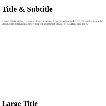
Title & Subtitle
This is Photoshop's version of Lorem Ipsum. Proin gravida nibh vel velit auctor aliquet.
lorem quis bibendum auctor, nisi elit consequat ipsum, nec sagittis sem nibh.
Large Title