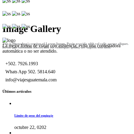
Image Gallery
This is Photoshop's version of Lorem Ipsum. Proin gravida nibh vel velit auctor aliquet.
La mejor forma de viajar con asistencia, evita una contestadora
lorem quis bibendum auctor, nisi elit consequat ipsum, nec sagittis sem nibh.
automática o no ser atendido.
+502. 7926.1993
Whats App 502. 5814.640
info@viajesguatemala.com
Últimos artículos
Límite de peso del equipaje
octubre 22, 0202