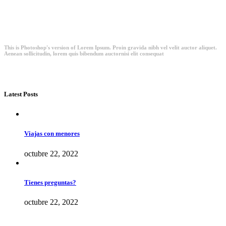
This is Photoshop's version of Lorem Ipsum. Proin gravida nibh vel velit auctor aliquet.
Aenean sollicitudin, lorem quis bibendum auctornisi elit consequat
Latest Posts
Viajas con menores
octubre 22, 2022
Tienes preguntas?
octubre 22, 2022