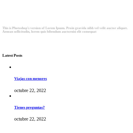
This is Photoshop's version of Lorem Ipsum. Proin gravida nibh vel velit auctor aliquet.
Aenean sollicitudin, lorem quis bibendum auctornisi elit consequat
Latest Posts
Viajas con menores
octubre 22, 2022
Tienes preguntas?
octubre 22, 2022