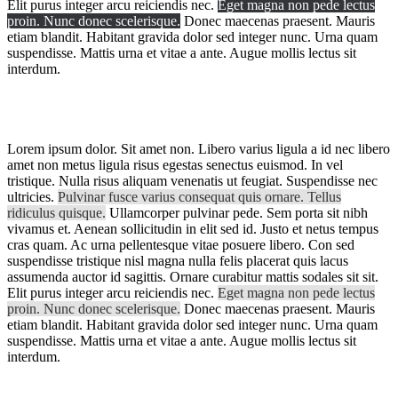
Elit purus integer arcu reiciendis nec.
Eget magna non pede lectus
proin. Nunc donec scelerisque.
Donec maecenas praesent. Mauris
etiam blandit. Habitant gravida dolor sed integer nunc. Urna quam
suspendisse. Mattis urna et vitae a ante. Augue mollis lectus sit
interdum.
Lorem ipsum dolor. Sit amet non. Libero varius ligula a id nec libero
amet non metus ligula risus egestas senectus euismod. In vel
tristique. Nulla risus aliquam venenatis ut feugiat. Suspendisse nec
ultricies.
Pulvinar fusce varius consequat quis ornare. Tellus
ridiculus quisque.
Ullamcorper pulvinar pede. Sem porta sit nibh
vivamus et. Aenean sollicitudin in elit sed id. Justo et netus tempus
cras quam. Ac urna pellentesque vitae posuere libero. Con sed
suspendisse tristique nisl magna nulla felis placerat quis lacus
assumenda auctor id sagittis. Ornare curabitur mattis sodales sit sit.
Elit purus integer arcu reiciendis nec.
Eget magna non pede lectus
proin. Nunc donec scelerisque.
Donec maecenas praesent. Mauris
etiam blandit. Habitant gravida dolor sed integer nunc. Urna quam
suspendisse. Mattis urna et vitae a ante. Augue mollis lectus sit
interdum.