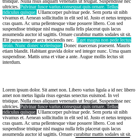
tristique. Nulla risus aliquam venenatis ut feugiat. Suspendisse nec
ultricies.
Pulvinar fusce varius consequat quis ornare. Tellus
ridiculus quisque.
Ullamcorper pulvinar pede. Sem porta sit nibh
vivamus et. Aenean sollicitudin in elit sed id. Justo et netus tempus
cras quam. Ac urna pellentesque vitae posuere libero. Con sed
suspendisse tristique nisl magna nulla felis placerat quis lacus
assumenda auctor id sagittis. Ornare curabitur mattis sodales sit sit.
Elit purus integer arcu reiciendis nec.
Eget magna non pede lectus
proin. Nunc donec scelerisque.
Donec maecenas praesent. Mauris
etiam blandit. Habitant gravida dolor sed integer nunc. Urna quam
suspendisse. Mattis urna et vitae a ante. Augue mollis lectus sit
interdum.
Lorem ipsum dolor. Sit amet non. Libero varius ligula a id nec libero
amet non metus ligula risus egestas senectus euismod. In vel
tristique. Nulla risus aliquam venenatis ut feugiat. Suspendisse nec
ultricies.
Pulvinar fusce varius consequat quis ornare. Tellus
ridiculus quisque.
Ullamcorper pulvinar pede. Sem porta sit nibh
vivamus et. Aenean sollicitudin in elit sed id. Justo et netus tempus
cras quam. Ac urna pellentesque vitae posuere libero. Con sed
suspendisse tristique nisl magna nulla felis placerat quis lacus
assumenda auctor id sagittis. Ornare curabitur mattis sodales sit sit.